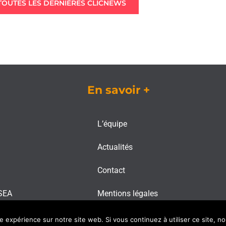
TOUTES LES DERNIÈRES CLICNEWS
En savoir +
L’équipe
Actualités
Contact
 SEA
Mentions légales
re expérience sur notre site web. Si vous continuez à utiliser ce site, 
© 2022 Clictoutdev - Tous droits réservés