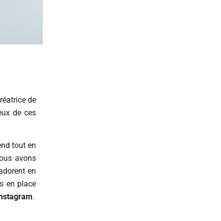
créatrice de
eux de ces
end tout en
 Nous avons
 adorent en
is en place
Instagram
.